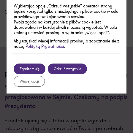
Wybierając opcję „Odrzuć wszystkie” operator strony
eBOK – jak zaprojektować skuteczne Biuro
będzie korzystał tylko z niezbędnych pików cookie w celu
prawidłowego funkcjonowania serwisu.
Obsługi Klienta
Twoja zgoda na korzystanie z plików cookie jest
dobrowolna i w każdej chwili możesz ją wycofać. W celu
zmiany ustawień prosimy o wybranie: „więcej opcji”.
Aby uzyskać więcej informacji prosimy o zapoznanie się z
naszą
Polityką Prywatności
.
Zgadzam się
Odrzuć wszystkie
Porozmawiajmy o Twoich wyzwaniach
Więcej opcji
Świadczymy usługi w zakresie
Tarcza 2.0
przegłosowana w Sejmie. Czekamy na podpis
Prezydenta
Skontaktujemy się z Tobą w najbliższym dniu
roboczym aby porozmawiać o Twoich potrzebach i