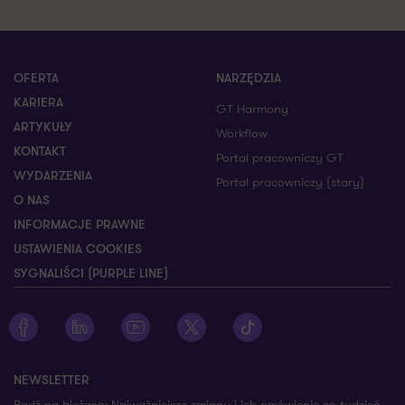
OFERTA
NARZĘDZIA
KARIERA
GT Harmony
ARTYKUŁY
Workflow
KONTAKT
Portal pracowniczy GT
WYDARZENIA
Portal pracowniczy (stary)
O NAS
INFORMACJE PRAWNE
USTAWIENIA COOKIES
SYGNALIŚCI (PURPLE LINE)
Zobacz profil Grant Thornton na Facebooku
Zobacz profil Grant Thornton na LinkedIn
Zobacz profil Grant Thornton na YouTube
Zobacz profil Grant Thornton na X
Zobacz profil Grant Thorn
NEWSLETTER
Bądź na bieżąco: Najważniejsze zmiany i ich omówienie co tydzień