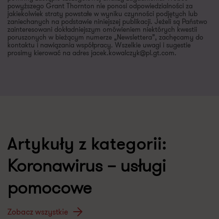
powyższego Grant Thornton nie ponosi odpowiedzialności za
jakiekolwiek straty powstałe w wyniku czynności podjętych lub
zaniechanych na podstawie niniejszej publikacji. Jeżeli są Państwo
zainteresowani dokładniejszym omówieniem niektórych kwestii
poruszonych w bieżącym numerze „Newslettera”, zachęcamy do
kontaktu i nawiązania współpracy. Wszelkie uwagi i sugestie
prosimy kierować na adres jacek.kowalczyk@pl.gt.com.
Artykuły z kategorii:
Koronawirus – usługi
pomocowe
Zobacz wszystkie