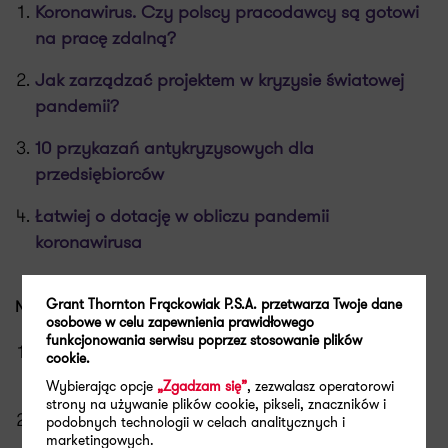
Koronawirus. Czy polscy pracodawcy są gotowi
na pracę zdalną?
Jak zarządzać projektem w kryzysie światowej
pandemii?
10 przykazań antykryzysowych dla
przedsiębiorców
Łatwiej o dotację w obliczu pandemii
koronawirusa
Grant Thornton Frąckowiak P.S.A. przetwarza Twoje dane
NARZĘDZIA CYFROWE I BEZPIECZEŃSTWO
osobowe w celu zapewnienia prawidłowego
funkcjonowania serwisu poprzez stosowanie plików
Badania jakościowe – dlaczego i jak badamy
cookie.
produkty cyfrowe w czasie kwarantanny
Wybierając opcje
„Zgadzam się”
, zezwalasz operatorowi
strony na używanie plików cookie, pikseli, znaczników i
Badania w e-commerce – lekarstwo na problemy
podobnych technologii w celach analitycznych i
marketingowych.
ze sprzedażą w e-sklepie