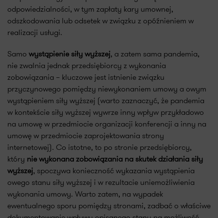
odpowiedzialności, w tym zapłaty kary umownej,
odszkodowania lub odsetek w związku z opóźnieniem w
realizacji usługi.
Samo
wystąpienie siły wyższej
, a zatem sama pandemia,
nie zwalnia jednak przedsiębiorcy z wykonania
zobowiązania – kluczowe jest istnienie związku
przyczynowego pomiędzy niewykonaniem umowy a owym
wystąpieniem siły wyższej (warto zaznaczyć, że pandemia
w kontekście siły wyższej wywrze inny wpływ przykładowo
na umowę w przedmiocie organizacji konferencji a inny na
umowę w przedmiocie zaprojektowania strony
internetowej). Co istotne, to po stronie przedsiębiorcy,
który
nie wykonana zobowiązania na skutek działania siły
wyższej
, spoczywa konieczność wykazania wystąpienia
owego stanu siły wyższej i w rezultacie uniemożliwienia
wykonania umowy. Warto zatem, na wypadek
ewentualnego sporu pomiędzy stronami, zadbać o właściwe
dokumentowanie wpływu opisanego stanu na możliwość