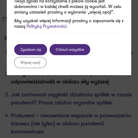
Twoja zgoda na korzystanie z plików cookie jest
przepisów o WHT
dobrowolna i w każdej chwili możesz ją wycofać. W celu
zmiany ustawień prosimy o wybranie: „więcej opcji”.
Łatwiejszy dostęp do Tarczy Finansowej PFR
Aby uzyskać więcej informacji prosimy o zapoznanie się z
naszą
Polityką Prywatności
.
PRAWO
Zgadzam się
Odrzuć wszystkie
Pakiet osłonowy, czyli remedium na koronawirusa
dla przedsiębiorców?
Więcej opcji
Niewykonanie umów w czasach pandemii a
odpowiedzialność w obliczu siły wyższej
Jak zachować ciągłość działania spółek w czasie
pandemii? Praca zdalna organów spółek
Prokurent – nieocenione wsparcie w prowadzeniu
biznesu (nie tylko) w obliczu pandemii
koronawirusa