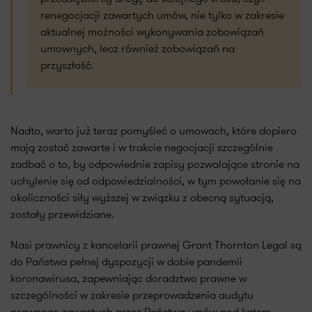
renegocjacji zawartych umów, nie tylko w zakresie
aktualnej możności wykonywania zobowiązań
umownych, lecz również zobowiązań na
przyszłość.
Nadto, warto już teraz pomyśleć o umowach, które dopiero
mają zostać zawarte i w trakcie negocjacji szczególnie
zadbać o to, by odpowiednie zapisy pozwalające stronie na
uchylenie się od odpowiedzialności, w tym powołanie się na
okoliczności siły wyższej w związku z obecną sytuacją,
zostały przewidziane.
Nasi prawnicy z kancelarii prawnej Grant Thornton Legal są
do Państwa pełnej dyspozycji w dobie pandemii
koronawirusa, zapewniając doradztwo prawne w
szczególności w zakresie przeprowadzenia audytu
prawnego zawartych przez Państwa umów pod kątem