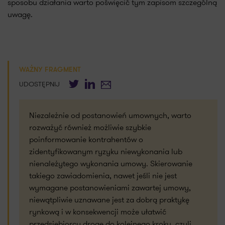
sposobu działania warto poświęcić tym zapisom szczególną
uwagę.
WAŻNY FRAGMENT
Twitter
LinkedIn
E-mail
UDOSTĘPNIJ
Niezależnie od postanowień umownych, warto
rozważyć również możliwie szybkie
poinformowanie kontrahentów o
zidentyfikowanym ryzyku niewykonania lub
nienależytego wykonania umowy. Skierowanie
takiego zawiadomienia, nawet jeśli nie jest
wymagane postanowieniami zawartej umowy,
niewątpliwie uznawane jest za dobrą praktykę
rynkową i w konsekwencji może ułatwić
przedsiębiorcy drogę do kolejnego kroku, czyli