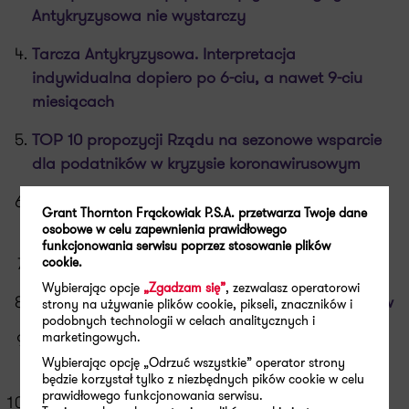
Antykryzysowa nie wystarczy
Tarcza Antykryzysowa. Interpretacja
indywidualna dopiero po 6-ciu, a nawet 9-ciu
miesiącach
TOP 10 propozycji Rządu na sezonowe wsparcie
dla podatników w kryzysie koronawirusowym
Decyzja o wsparciu w obliczu pandemii
Grant Thornton Frąckowiak P.S.A. przetwarza Twoje dane
koronawirusa
osobowe w celu zapewnienia prawidłowego
funkcjonowania serwisu poprzez stosowanie plików
Zmiana warunków wsparcia w PSI/SSE
cookie.
Wybierając opcje
„Zgadzam się”
, zezwalasz operatorowi
Tarcza 2.0 – poświąteczne ostatki dla podatników
strony na używanie plików cookie, pikseli, znaczników i
podobnych technologii w celach analitycznych i
marketingowych.
Ceny transferowe – wyzwania w dobie COVID-19
i kryzysu gospodarczego
Wybierając opcję „Odrzuć wszystkie” operator strony
będzie korzystał tylko z niezbędnych pików cookie w celu
prawidłowego funkcjonowania serwisu.
Koronawirus powodem kolejnego odroczenia