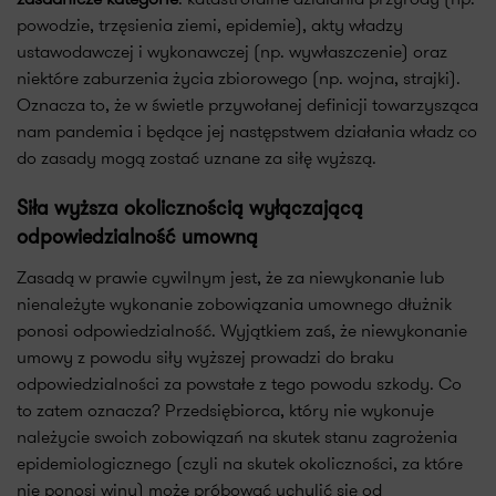
powodzie, trzęsienia ziemi, epidemie), akty władzy
ustawodawczej i wykonawczej (np. wywłaszczenie) oraz
niektóre zaburzenia życia zbiorowego (np. wojna, strajki).
Oznacza to, że w świetle przywołanej definicji towarzysząca
nam pandemia i będące jej następstwem działania władz co
do zasady mogą zostać uznane za siłę wyższą.
Siła wyższa okolicznością wyłączającą
odpowiedzialność umowną
Zasadą w prawie cywilnym jest, że za niewykonanie lub
nienależyte wykonanie zobowiązania umownego dłużnik
ponosi odpowiedzialność. Wyjątkiem zaś, że niewykonanie
umowy z powodu siły wyższej prowadzi do braku
odpowiedzialności za powstałe z tego powodu szkody. Co
to zatem oznacza? Przedsiębiorca, który nie wykonuje
należycie swoich zobowiązań na skutek stanu zagrożenia
epidemiologicznego (czyli na skutek okoliczności, za które
nie ponosi winy) może próbować uchylić się od