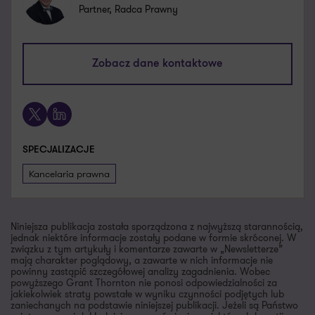
Partner, Radca Prawny
karol.guzdziol@pl.gt.com
Zobacz dane kontaktowe
+48 693 973 127
X
LinkedIn
SPECJALIZACJE
Kancelaria prawna
Niniejsza publikacja została sporządzona z najwyższą starannością,
jednak niektóre informacje zostały podane w formie skróconej. W
związku z tym artykuły i komentarze zawarte w „Newsletterze”
mają charakter poglądowy, a zawarte w nich informacje nie
powinny zastąpić szczegółowej analizy zagadnienia. Wobec
powyższego Grant Thornton nie ponosi odpowiedzialności za
jakiekolwiek straty powstałe w wyniku czynności podjętych lub
zaniechanych na podstawie niniejszej publikacji. Jeżeli są Państwo