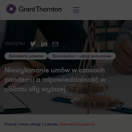
Twitter
LinkedIn
UDOSTĘPNIJ
E-mail
Kancelaria prawna
Koronawirus – usługi pomocowe
Niewykonanie umów w czasach
pandemii a odpowiedzialność w
obliczu siły wyższej
Poznaj nasze usługi z zakresu
Kancelaria prawna