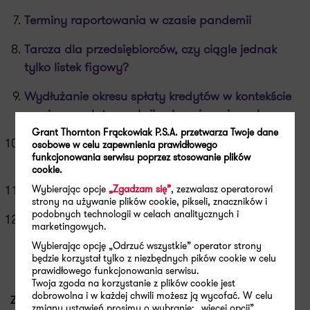
Terminy raportowania w czasie pandemii
Tarcza dla przedsiębiorców, czy ciągle jednak
tylko listek figowy?
Wydłużanie okresu spłaty kredytów w kontekście
powiązanych transakcji zabezpieczających
Grant Thornton Frąckowiak P.S.A. przetwarza Twoje dane
Regiony kierują unijne fundusze na walkę z
osobowe w celu zapewnienia prawidłowego
funkcjonowania serwisu poprzez stosowanie plików
epidemią
cookie.
Dofinansowanie pomoże w walce z COVID-19
Wybierając opcje
„Zgadzam się”
, zezwalasz operatorowi
strony na używanie plików cookie, pikseli, znaczników i
podobnych technologii w celach analitycznych i
Sprawozdanie biegłego rewidenta z badania a
marketingowych.
epidemia. Istotna niepewność dotyczącej
Wybierając opcję „Odrzuć wszystkie” operator strony
kontynuacji działalności
będzie korzystał tylko z niezbędnych pików cookie w celu
prawidłowego funkcjonowania serwisu.
Twoja zgoda na korzystanie z plików cookie jest
dobrowolna i w każdej chwili możesz ją wycofać. W celu
ZARZĄDZANIE
zmiany ustawień prosimy o wybranie: „więcej opcji”.