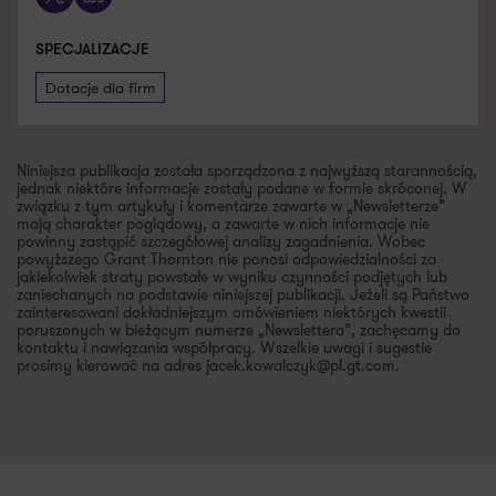
SPECJALIZACJE
Dotacje dla firm
Niniejsza publikacja została sporządzona z najwyższą starannością,
jednak niektóre informacje zostały podane w formie skróconej. W
związku z tym artykuły i komentarze zawarte w „Newsletterze”
mają charakter poglądowy, a zawarte w nich informacje nie
powinny zastąpić szczegółowej analizy zagadnienia. Wobec
powyższego Grant Thornton nie ponosi odpowiedzialności za
jakiekolwiek straty powstałe w wyniku czynności podjętych lub
zaniechanych na podstawie niniejszej publikacji. Jeżeli są Państwo
zainteresowani dokładniejszym omówieniem niektórych kwestii
poruszonych w bieżącym numerze „Newslettera”, zachęcamy do
kontaktu i nawiązania współpracy. Wszelkie uwagi i sugestie
prosimy kierować na adres jacek.kowalczyk@pl.gt.com.