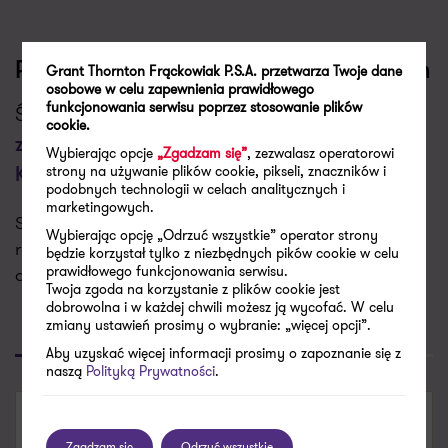
Porozmawiajmy o Twoich wyzwaniach
Grant Thornton Frąckowiak P.S.A. przetwarza Twoje dane
osobowe w celu zapewnienia prawidłowego
funkcjonowania serwisu poprzez stosowanie plików
Świadczymy usługi w zakresie
eBOK – jak
cookie.
zaprojektować skuteczne Biuro Obsługi
Wybierając opcje
„Zgadzam się”
, zezwalasz operatorowi
strony na używanie plików cookie, pikseli, znaczników i
Klienta
podobnych technologii w celach analitycznych i
marketingowych.
Skontaktujemy się z Tobą w najbliższym dniu
Wybierając opcję „Odrzuć wszystkie” operator strony
roboczym aby porozmawiać o Twoich potrzebach i
będzie korzystał tylko z niezbędnych pików cookie w celu
prawidłowego funkcjonowania serwisu.
dopasować do nich naszą ofertę.
Twoja zgoda na korzystanie z plików cookie jest
dobrowolna i w każdej chwili możesz ją wycofać. W celu
zmiany ustawień prosimy o wybranie: „więcej opcji”.
Poproś o kontakt
Skontaktuj się
Aby uzyskać więcej informacji prosimy o zapoznanie się z
naszą
Polityką Prywatności
.
SKONTAKTUJ SIĘ
Zgadzam się
Odrzuć wszystkie