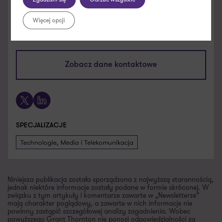
Michał Madura
Więcej opcji
Senior Business Design Consultant,
EDISONDA
michal.madura@pl.gt.com
Zobacz dane kontaktowe
+48 505 016 712
X
LinkedIn
SPECJALIZACJE
Technologie, Media i Telekomunikacja
Niniejsza publikacja została sporządzona z najwyższą starannością,
jednak niektóre informacje zostały podane w formie skróconej. W
związku z tym artykuły i komentarze zawarte w „Newsletterze”
mają charakter poglądowy, a zawarte w nich informacje nie
powinny zastąpić szczegółowej analizy zagadnienia. Wobec
powyższego Grant Thornton nie ponosi odpowiedzialności za