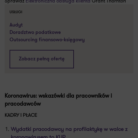
Sprawdź
Elektroniczna obsługa klienta
Grant Thornton
USŁUGI
Audyt
Doradztwo podatkowe
Outsourcing finansowo-księgowy
Zobacz pełną ofertę
Koronawirus: wskazówki dla pracowników i
pracodawców
KADRY I PŁACE
Wydatki pracodawcy na profilaktykę w walce z
koronawirusem to KUP