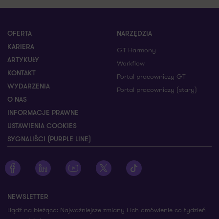
OFERTA
NARZĘDZIA
KARIERA
GT Harmony
ARTYKUŁY
Workflow
KONTAKT
Portal pracowniczy GT
WYDARZENIA
Portal pracowniczy (stary)
O NAS
INFORMACJE PRAWNE
USTAWIENIA COOKIES
SYGNALIŚCI (PURPLE LINE)
Zobacz profil Grant Thornton na Facebooku
Zobacz profil Grant Thornton na LinkedIn
Zobacz profil Grant Thornton na YouTube
Zobacz profil Grant Thornton na X
Zobacz profil Grant Thorn
NEWSLETTER
Bądź na bieżąco: Najważniejsze zmiany i ich omówienie co tydzień