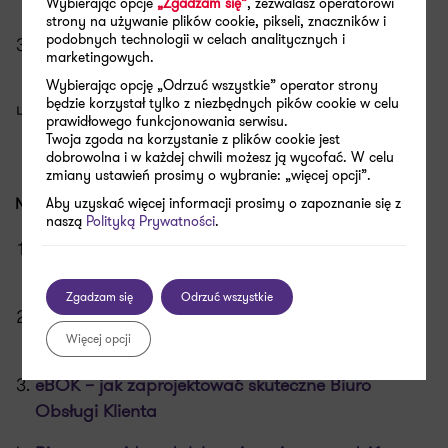
pandemii?
Wybierając opcje
„Zgadzam się”
, zezwalasz operatorowi
strony na używanie plików cookie, pikseli, znaczników i
podobnych technologii w celach analitycznych i
10 przykazań antykryzysowych dla
marketingowych.
przedsiębiorców
Wybierając opcję „Odrzuć wszystkie” operator strony
będzie korzystał tylko z niezbędnych pików cookie w celu
Łatwiej o dotację w obliczu pandemii
prawidłowego funkcjonowania serwisu.
koronawirusa
Twoja zgoda na korzystanie z plików cookie jest
dobrowolna i w każdej chwili możesz ją wycofać. W celu
zmiany ustawień prosimy o wybranie: „więcej opcji”.
NARZĘDZIA CYFROWE I BEZPIECZEŃSTWO
Aby uzyskać więcej informacji prosimy o zapoznanie się z
naszą
Polityką Prywatności
.
Badania jakościowe – dlaczego i jak badamy
produkty cyfrowe w czasie kwarantanny
Zgadzam się
Odrzuć wszystkie
Badania w e-commerce – lekarstwo na problemy
ze sprzedażą w e-sklepie
Więcej opcji
eBOK – jak zaprojektować skuteczne Biuro
Obsługi Klienta