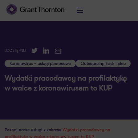
Twitter
LinkedIn
UDOSTĘPNIJ
E-mail
Koronawirus – usługi pomocowe
Outsourcing kadr i płac
Wydatki pracodawcy na profilaktykę
w walce z koronawirusem to KUP
Poznaj nasze usługi z zakresu
Wydatki pracodawcy na
profilaktykę w walce z koronawirusem to KUP