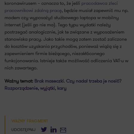
koronawirusem – oznacza to, że jeśli
pracodawca zleci
pracownikowi zdalną pracę
, będzie musiał zapewnić mu np.
modem czy wyposażyć służbowego laptopa w mobilny
internet (jeśli go nie ma). Tego typu wydatki należy
postrzegać analogicznie, jak te związane z wyposażeniem
stanowiska pracy. Jako takie mogą zatem zostać zaliczone
do kosztów uzyskania przychodów, ponieważ wiążą się z
zapewnieniem firmie bieżącego, niezakłóconego
funkcjonowania. Istnieje także możliwość odliczenia VAT-u w
nich zawartego.
Ważny temat:
Brak maseczki. Czy nadal trzeba je nosić?
Rozporządzenie, wyjątki, kary
WAŻNY FRAGMENT
Twitter
LinkedIn
E-mail
UDOSTĘPNIJ